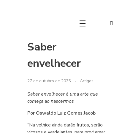
Movimento Cristão 60+
Movimento Cristão 60+
Saber
envelhecer
27 de outubro de 2025
Artigos
Saber envelhecer é uma arte que
começa ao nascermos
Por Oswaldo Luiz Gomes Jacob
“Na velhice ainda darão frutos, serão
viçosos e verdejantes, para proclamar