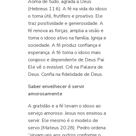
Acima de tudo, agrada a Deus
(Hebreus 11.6). A fé na vida do idoso
o torna útil, frutífero e proativo. Ele
traz positividade e generosidade. A
fé renova as forças, amplia a visão e
torna o idoso ativo na família, Igreja e
sociedade. A fé produz confiança e
esperança. A fé torna o idoso mais
corajoso e dependente de Deus Pai.
Ele vê o invisível. Crê na Palavra de
Deus. Confia na fidelidade de Deus.
Saber envelhecer é servir
amorosamente
A gratidão e a fé levam o idoso ao
serviço amoroso. Jesus nos ensinou a
servir. Ele mesmo é o modelo de
servo (Mateus 20.28). Pedro ordena
“sirvam uns aos outros conforme o