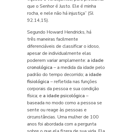
que o Senhor é Justo. Ele é minha
rocha, e nele não há injustiça” (Sl
92.14,15).
Segundo Howard Hendricks, há
três maneiras facilmente
diferenciáveis de classificar o idoso,
apesar de individualmente elas
poderem variar amplamente:
a idade
cronológica
– a medida da idade pelo
padrão do tempo decorrido;
a idade
fisiológica
– refletida nas funções
corporais da pessoa e sua condição
física; e
a idade psicológica
–
baseada no modo como a pessoa se
sente ou reage às pessoas e
circunstâncias. Uma mulher de 100
anos foi abordada com a pergunta
sobre o que ela fizera de sua vida. Ela