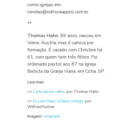
como igrejas em
vendas@editoraappris.com.br
**
Thomas Hahn
, 89 anos, nasceu em
Viena, Áustria, mas é carioca por
formação. É casado com Christine há
61, com quem tem três filhos. Foi
ordenado pastor aos 87 na Igreja
Batista da Granja Viana, em Cotia, SP.
Leia mais:
>>
Carta de um velho
, por Thomas Hahn
>>
Eu com Deus, e Deus comigo
, por
Wilfried Korber
Imagem
:
Unsplash
.