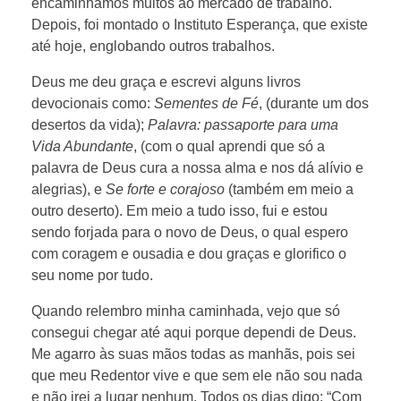
encaminhamos muitos ao mercado de trabalho.
Depois, foi montado o Instituto Esperança, que existe
até hoje, englobando outros trabalhos.
Deus me deu graça e escrevi alguns livros
devocionais como:
Sementes de Fé
, (durante um dos
desertos da vida);
Palavra: passaporte para uma
Vida Abundante
, (com o qual aprendi que só a
palavra de Deus cura a nossa alma e nos dá alívio e
alegrias), e
Se forte e corajoso
(também em meio a
outro deserto). Em meio a tudo isso, fui e estou
sendo forjada para o novo de Deus, o qual espero
com coragem e ousadia e dou graças e glorifico o
seu nome por tudo.
Quando relembro minha caminhada, vejo que só
consegui chegar até aqui porque dependi de Deus.
Me agarro às suas mãos todas as manhãs, pois sei
que meu Redentor vive e que sem ele não sou nada
e não irei a lugar nenhum. Todos os dias digo: “Com