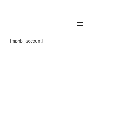
Movimento Cristão 60+
Movimento Cristão 60+
[mphb_account]