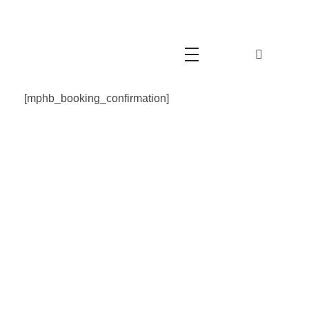
Movimento Cristão 60+
Movimento Cristão 60+
[mphb_booking_confirmation]